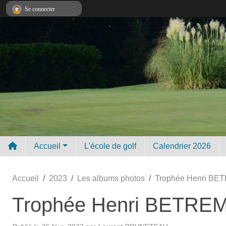
Panneau de gestion des cookies
Se connecter
Accueil
L'école de golf
Calendrier 2026
Accueil
2023
Les albums photos
Trophée Henri BE
Trophée Henri BETREM