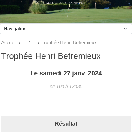
Panneau de gestion des cookies
GOLF CLUB DE SAINTONGE
Accueil
Trophée Henri Betremieux
Trophée Henri Betremieux
Le
samedi
27
janv.
2024
de 10h à 12h30
Résultat