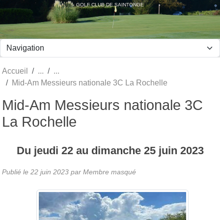
Panneau de gestion des cookies
GOLF CLUB DE SAINTONGE
Accueil
Mid-Am Messieurs nationale 3C La Rochelle
Mid-Am Messieurs nationale 3C
La Rochelle
Du
jeudi
22
au
dimanche
25
juin
2023
Publié le
22 juin 2023
par Membre masqué