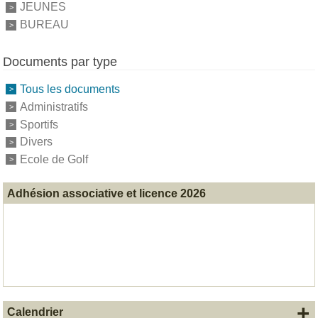
JEUNES
BUREAU
Documents par type
Tous les documents
Administratifs
Sportifs
Divers
Ecole de Golf
Adhésion associative et licence 2026
+
Calendrier