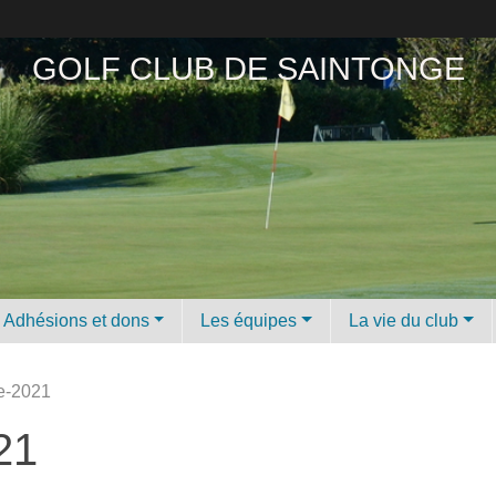
GOLF CLUB DE SAINTONGE
Adhésions et dons
Les équipes
La vie du club
ie-2021
21