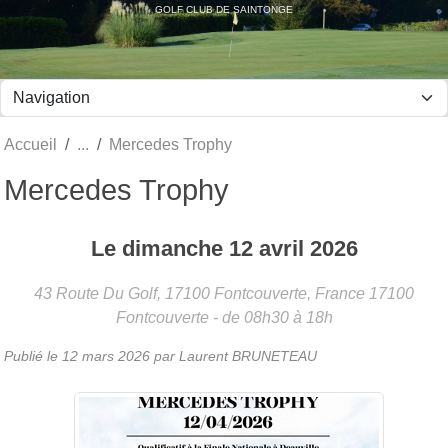
Panneau de gestion des cookies
GOLF CLUB DE SAINTONGE
Accueil
Mercedes Trophy
Mercedes Trophy
Le
dimanche
12
avril
2026
43 Route Du Golf, 17100 Fontcouverte, France
17100
Fontcouverte
- de 08h30 à 18h
Publié le
12 mars 2026
par Laurent BRUNETEAU