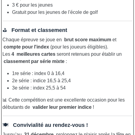
3 € pour les jeunes
Gratuit pour les jeunes de l'école de golf
⛳
Format et classement
Chaque épreuve se joue en
brut score maximum
et
compte pour l'index
(pour les joueurs éligibles).
Les
4
meilleures cartes
seront retenues pour établir un
classement par série mixte
:
1re série : index 0 à 16,4
2e série : indice 16,5 à 25,4
3e série : index 25,5 à 54
📊 Cette compétition est une excellente occasion pour les
débutants de
valider leur premier indice
!
🍽️
Convivialité au rendez-vous !
Jusqu'au
31 décembre
, prolongez le plaisir après la fête en