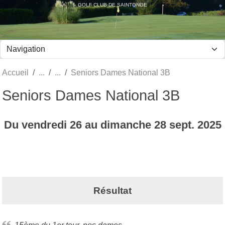
Panneau de gestion des cookies
GOLF CLUB DE SAINTONGE
Accueil
Seniors Dames National 3B
Seniors Dames National 3B
Du
vendredi
26
au
dimanche
28
sept.
2025
Résultat