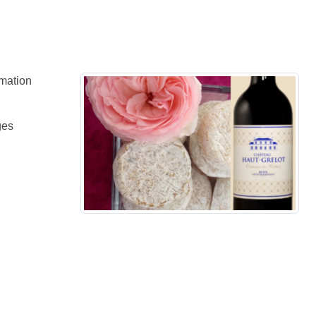
imation
ges