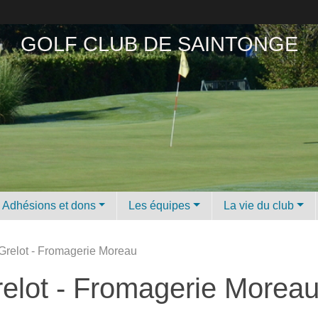
GOLF CLUB DE SAINTONGE
Adhésions et dons
Les équipes
La vie du club
relot - Fromagerie Moreau
elot - Fromagerie Morea