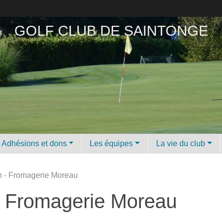
GOLF CLUB DE SAINTONGE
Adhésions et dons
Les équipes
La vie du club
n - Fromagerie Moreau
 - Fromagerie Moreau