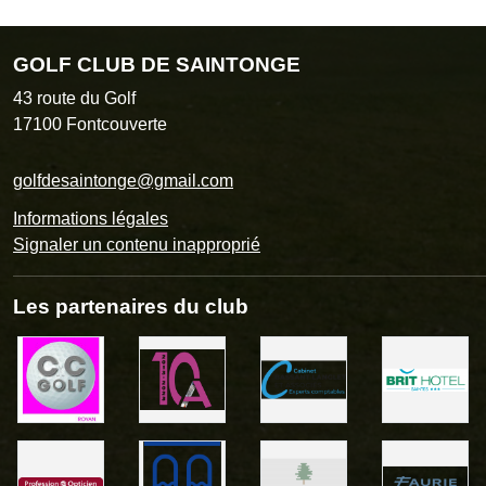
GOLF CLUB DE SAINTONGE
43 route du Golf
17100
Fontcouverte
golfdesaintonge@gmail.com
Informations légales
Signaler un contenu inapproprié
Les partenaires du club