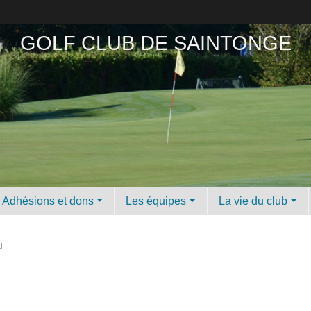
GOLF CLUB DE SAINTONGE
Adhésions et dons
Les équipes
La vie du club
u