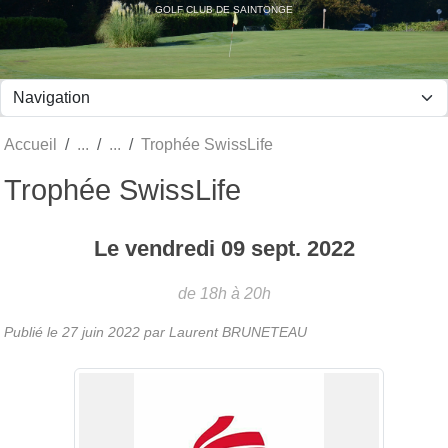
Panneau de gestion des cookies
GOLF CLUB DE SAINTONGE
Accueil
Trophée SwissLife
Trophée SwissLife
Le
vendredi
09
sept.
2022
de 18h à 20h
Publié le
27 juin 2022
par Laurent BRUNETEAU