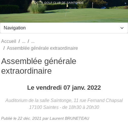
Panneau de gestion des cookies
GOLF CLUB DE SAINTONGE
Accueil
Assemblée générale extraordinaire
Assemblée générale
extraordinaire
Le
vendredi
07
janv.
2022
Auditorium de la salle Saintonge, 11 rue Fernand Chapsal
17100
Saintes
- de 18h30 à 20h30
Publié le
22 déc. 2021
par Laurent BRUNETEAU