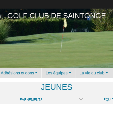
GOLF CLUB DE SAINTONGE
Adhésions et dons
Les équipes
La vie du club
JEUNES
ÉVÈNEMENTS
ÉQUI